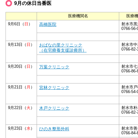
9月の休日当番医
医療機関名
医療
9月6日（
日
）
高橋医院
射水市黒河
0766-56-
9月13日（
日
）
おばなの里クリニック
射水市中新
0766-82-
（在宅療養支援診療所）
9月20日（
日
）
万葉クリニック
射水市七美
0766-86-
9月21日（
月
）
宮林クリニック
射水市戸破
0766-54-
9月22日（
火
）
木戸クリニック
射水市朴木
0766-82-
9月23日（
水
）
ひのき整形外科
射水市善光
0766-84-