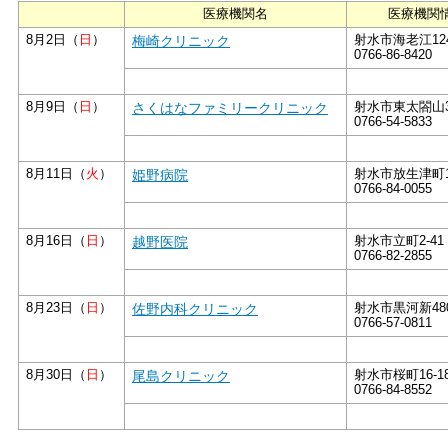
医療機関名
医療機関
8月2日（
日
）
梅崎クリニック
射水市海老江124
0766-86-8420
8月9日（
日
）
さくはなファミリークリニック
射水市東太閤山3
0766-54-5833
8月11日（
火
）
姫野病院
射水市放生津町1
0766-84-0055
8月16日（
日
）
越野医院
射水市立町2-41
0766-82-2855
8月23日（
日
）
佐野内科クリニック
射水市黒河新48
0766-57-0811
8月30日（
日
）
尾島クリニック
射水市桜町16-1
0766-84-8552