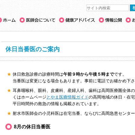
休日当番医のご案内
★
休日救急診療の診療時間は
午前９時から午後５時まで
です。
当番医は変更になる場合もあります。事前に電話でお確かめ下さ
★
耳鼻咽喉科、眼科、皮膚科、産婦人科、歯科は高岡医療圏全体の
くはホームページ
とやま医療情報ガイド
の高岡地域の休日・在宅
平日時間外の救急の情報も掲載されています。
★
射水市医師会の小児科医は在宅当番、ならびに高岡急患センター
8月の休日当番医