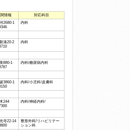
機関情報
対応科目
2680-1
内科
0346
湊20-2
内科
3710
880-1
内科/糖尿病内科
8787
3860-1
内科/小児科/皮膚科
0150
244
内科/神経内科/
7300
寺22-14
整形外科/リハビリテー
8800
ション科