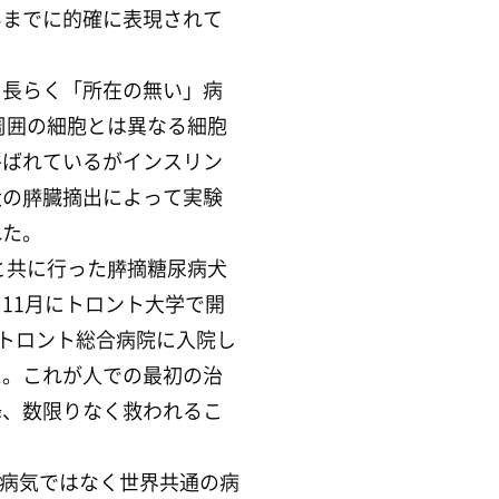
いまでに的確に表現されて
、長らく「所在の無い」病
周囲の細胞とは異なる細胞
呼ばれているがインスリン
犬の膵臓摘出によって実験
れた。
と共に行った膵摘糖尿病犬
11月にトロント大学で開
にトロント総合病院に入院し
た。これが人での最初の治
降、数限りなく救われるこ
する病気ではなく世界共通の病