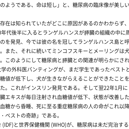
のようである、命は短し」と、糖尿病の臨床像が美し
存在は知られていたがどこに原因があるのかわからず
00年代後半に入るとランゲルハンスが膵臓の組織の中に
のを発見、今では彼の名を冠してランゲルハンス島と
。また、それに続いてミンコフスキーとメーリングは
。このようにして糖尿病と膵臓との関連が明らかにさ
ト大学の外科医バンティングが、まだ学生であったベスト
糖値が低下し、犬が生きながらえることができたことを
た。これがインスリン発見である。そして翌22年1月
臓エキスが毎日注射され血糖値が低下、状態が改善し
血糖から昏睡、死に至る重症糖尿病の人の命がこれ以
・ベストの奇跡」である。
合 (IDF)と世界保健機関 (WHO)が、糖尿病は未だ完治