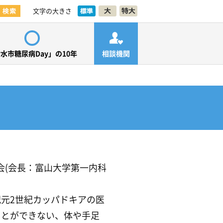
文字の大きさ
水市糖尿病Day」の10年
相談機関
会(会長：富山大学第一内科
元2世紀カッパドキアの医
ことができない、体や手足