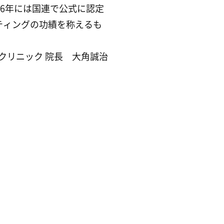
06年には国連で公式に認定
ティングの功績を称えるも
クリニック 院長 大角誠治