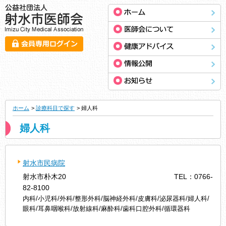
ホーム
>
診療科目で探す
> 婦人科
婦人科
射水市民病院
射水市朴木20
TEL：0766-
82-8100
内科/小児科/外科/整形外科/脳神経外科/皮膚科/泌尿器科/婦人科/
眼科/耳鼻咽喉科/放射線科/麻酔科/歯科口腔外科/循環器科