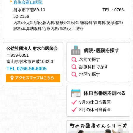
真生会富山病院
射水市下若89-10
TEL：0766-
52-2156
内科/小児科/消化器内科/整形外科/外科/麻酔科/皮膚科/泌尿器科/
眼科/耳鼻咽喉科/心療内科/歯科/人工透析
公益社団法人 射水市医師会
〒939-0351
名前で探す
富山県射水市戸破1032-3
診療科目で探す
TEL 0766-56-6005
地区で探す
9月の休日当番医
8月の休日当番医