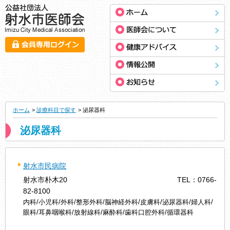
ホーム
>
診療科目で探す
> 泌尿器科
泌尿器科
射水市民病院
射水市朴木20
TEL：0766-
82-8100
内科/小児科/外科/整形外科/脳神経外科/皮膚科/泌尿器科/婦人科/
眼科/耳鼻咽喉科/放射線科/麻酔科/歯科口腔外科/循環器科